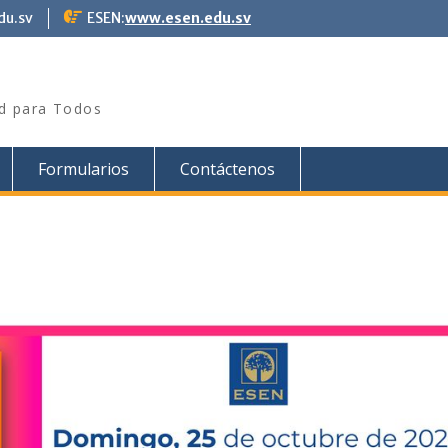
du.sv
ESEN:
www.esen.edu.sv
ad para Todos
Formularios
Contáctenos