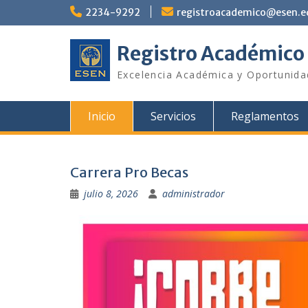
Saltar
2234-9292
registroacademico@esen.e
al
contenido
Registro Académico
Excelencia Académica y Oportunid
Inicio
Servicios
Reglamentos
Carrera Pro Becas
julio 8, 2026
administrador