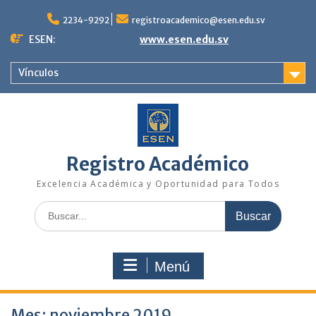
Saltar
al
2234-9292
registroacademico@esen.edu.sv
contenido
ESEN:
www.esen.edu.sv
Vínculos
Registro Académico
Excelencia Académica y Oportunidad para Todos
Buscar:
Menú
Mes:
noviembre 2019