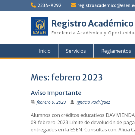
Saltar
2234-9292
registroacademico@esen.e
al
contenido
Registro Académico
Excelencia Académica y Oportunid
Inicio
Servicios
Reglamentos
Mes:
febrero 2023
Aviso Importante
febrero 9, 2023
Ignacio Rodríguez
Alumnos con créditos educativos DAVIVIENDA, r
09-febrero-2023 Límite de devolución de pagar
entregados en la ESEN. Consultas con: Alicia C