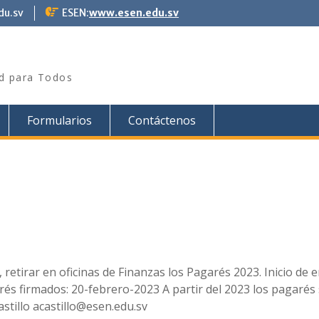
du.sv
ESEN:
www.esen.edu.sv
ad para Todos
Formularios
Contáctenos
etirar en oficinas de Finanzas los Pagarés 2023. Inicio de e
és firmados: 20-febrero-2023 A partir del 2023 los pagarés
astillo acastillo@esen.edu.sv