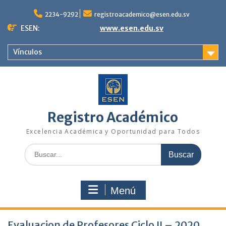
Saltar
al
2234-9292
registroacademico@esen.edu.sv
contenido
ESEN:
www.esen.edu.sv
Vínculos
Registro Académico
Excelencia Académica y Oportunidad para Todos
Buscar:
Menú
Evaluacion de Profesores Ciclo II – 2020