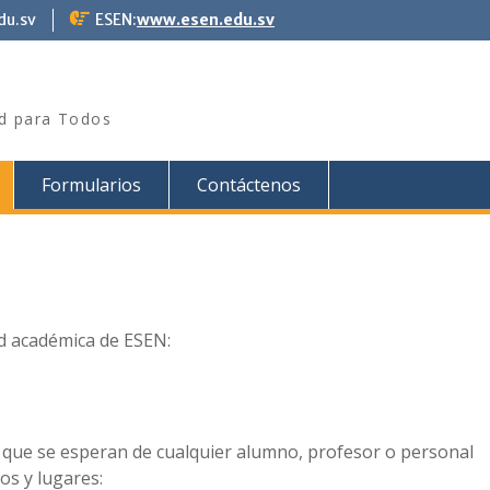
du.sv
ESEN:
www.esen.edu.sv
ad para Todos
Formularios
Contáctenos
ad académica de ESEN:
s que se esperan de cualquier alumno, profesor o personal
os y lugares: