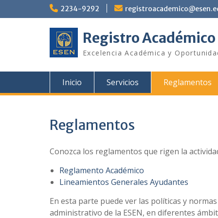
Saltar
2234-9292
registroacademico@esen.e
al
contenido
Registro Académico
Excelencia Académica y Oportunid
Inicio
Servicios
Reglamentos
Reglamentos
Conozca los reglamentos que rigen la activid
Reglamento Académico
Lineamientos Generales Ayudantes
En esta parte puede ver las políticas y norma
administrativo de la ESEN, en diferentes ámbit