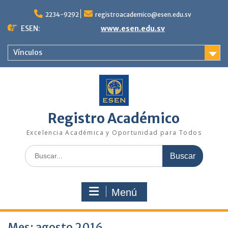
Saltar
al
2234-9292
registroacademico@esen.edu.sv
contenido
ESEN:
www.esen.edu.sv
Vínculos
Registro Académico
Excelencia Académica y Oportunidad para Todos
Buscar:
Menú
Mes:
agosto 2016