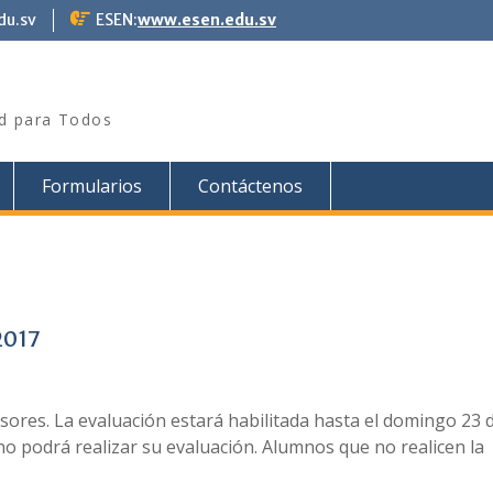
du.sv
ESEN:
www.esen.edu.sv
ad para Todos
Formularios
Contáctenos
2017
sores. La evaluación estará habilitada hasta el domingo 23 d
 no podrá realizar su evaluación. Alumnos que no realicen la