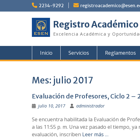
Saltar
2234-9292
registroacademico@esen.e
al
contenido
Registro Académico
Excelencia Académica y Oportunid
Inicio
Servicios
Reglamentos
Mes:
julio 2017
Evaluación de Profesores, Ciclo 2 – 
julio 10, 2017
administrador
Se encuentra habilitada la Evaluación de Profe
a las 11:55 p. m. Una vez pasado el tiempo, ya
evaluación, inscriben
Leer más …