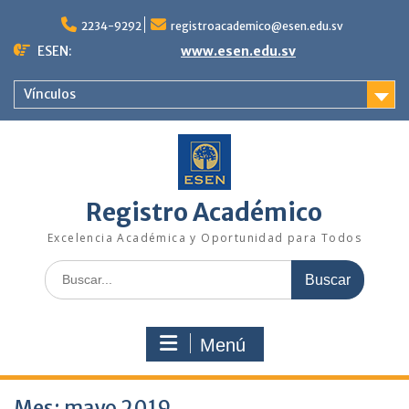
Saltar
al
2234-9292
registroacademico@esen.edu.sv
contenido
ESEN:
www.esen.edu.sv
Vínculos
Registro Académico
Excelencia Académica y Oportunidad para Todos
Buscar:
Menú
Mes:
mayo 2019