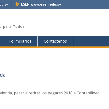
du.sv
ESEN:
www.esen.edu.sv
ad para Todos
Formularios
Contáctenos
nda
ienda, pasar a retirar los pagarés 2018 a Contabilidad.