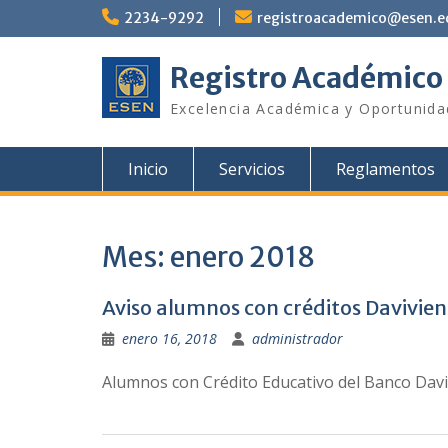
Saltar
2234-9292
registroacademico@esen.e
al
contenido
Registro Académico
Excelencia Académica y Oportunid
Inicio
Servicios
Reglamentos
Mes:
enero 2018
Aviso alumnos con créditos Davivie
enero 16, 2018
administrador
Alumnos con Crédito Educativo del Banco Daviv