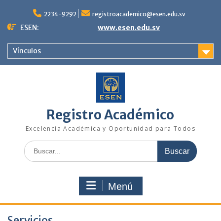
Saltar
al
2234-9292
registroacademico@esen.edu.sv
contenido
ESEN:
www.esen.edu.sv
Vínculos
Registro Académico
Excelencia Académica y Oportunidad para Todos
Buscar:
Menú
Servicios