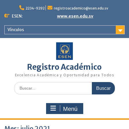
Saltar
al
2234-9292
registroacademico@esen.edu.sv
contenido
ESEN:
www.esen.edu.sv
Vínculos
Registro Académico
Excelencia Académica y Oportunidad para Todos
Buscar:
Menú
Mes:
julio 2021