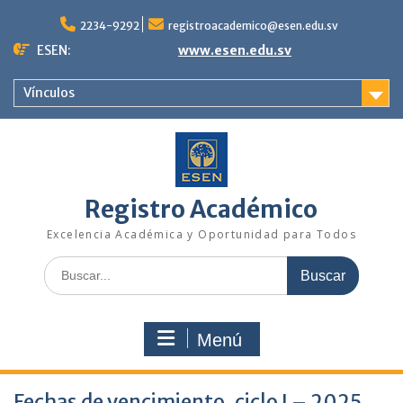
Saltar
al
2234-9292
registroacademico@esen.edu.sv
contenido
ESEN:
www.esen.edu.sv
Vínculos
Registro Académico
Excelencia Académica y Oportunidad para Todos
Buscar:
Menú
Fechas de vencimiento, ciclo I – 2025