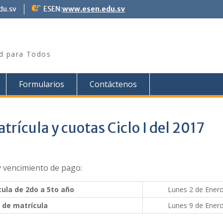
du.sv
ESEN:
www.esen.edu.sv
ad para Todos
Formularios
Contáctenos
rícula y cuotas Ciclo I del 2017
y vencimiento de pago:
cula de 2do a 5to año
Lunes 2 de Ener
 de matrícula
Lunes 9 de Ener