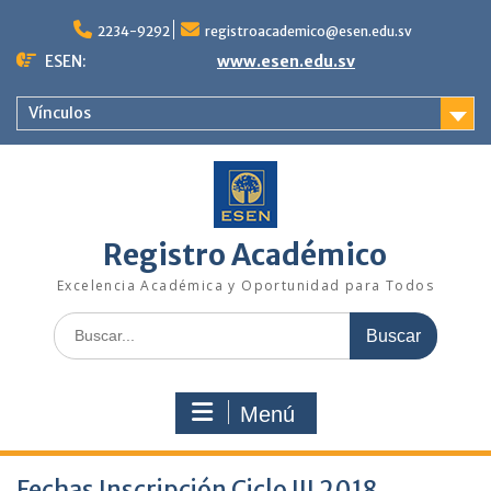
Saltar
al
2234-9292
registroacademico@esen.edu.sv
contenido
ESEN:
www.esen.edu.sv
Vínculos
Registro Académico
Excelencia Académica y Oportunidad para Todos
Buscar:
Menú
Fechas Inscripción Ciclo III 2018